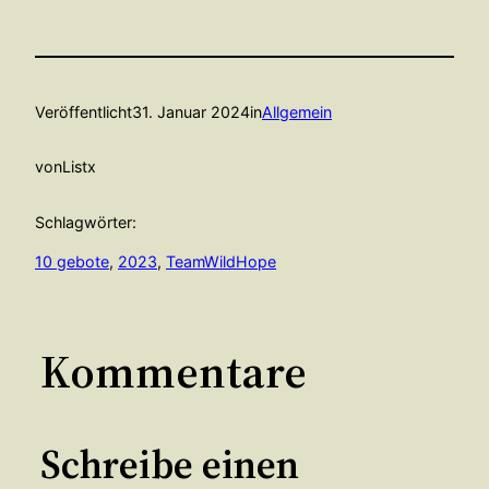
Veröffentlicht
31. Januar 2024
in
Allgemein
von
Listx
Schlagwörter:
10 gebote
, 
2023
, 
TeamWildHope
Kommentare
Schreibe einen