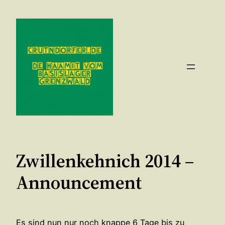
Zum
Inhalt
springen
Zwillenkehnich 2014 –
Announcement
Es sind nun nur noch knappe 6 Tage bis zu